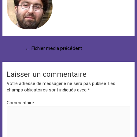
Navigation
←
Fichier média précédent
de
l’article
Laisser un commentaire
Votre adresse de messagerie ne sera pas publiée.
Les
champs obligatoires sont indiqués avec
*
Commentaire